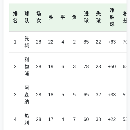
净
排
球
场
进
失
积
胜
平
负
胜
名
队
次
球
球
分
球
曼
1
28
22
4
2
85
22
+63
70
城
利
2
物
28
19
6
3
78
28
+50
63
浦
阿
3
森
28
18
5
5
65
32
+33
59
纳
热
4
28
17
4
7
60
38
+22
55
刺