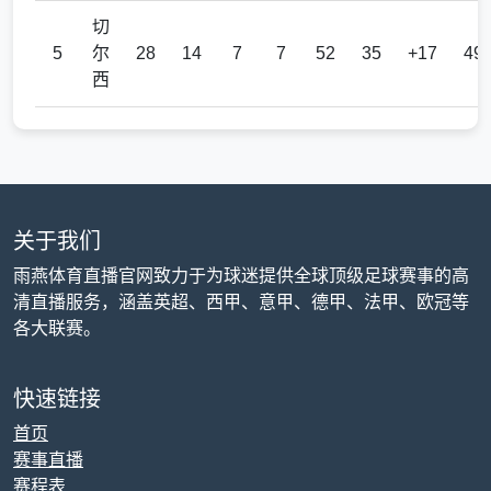
切
5
尔
28
14
7
7
52
35
+17
49
西
关于我们
雨燕体育直播官网致力于为球迷提供全球顶级足球赛事的高
清直播服务，涵盖英超、西甲、意甲、德甲、法甲、欧冠等
各大联赛。
快速链接
首页
赛事直播
赛程表