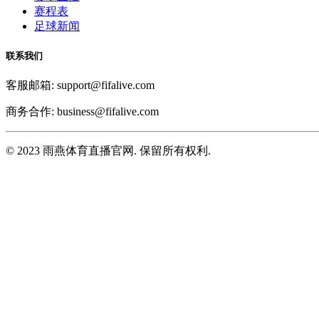
赛程表
足球新闻
联系我们
客服邮箱: support@fifalive.com
商务合作: business@fifalive.com
© 2023 雨燕体育直播官网. 保留所有权利.